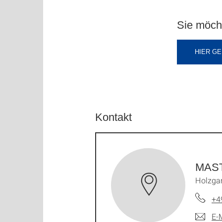
Sie möch
HIER G
Kontakt
MAST
Holzgar
+4
E-